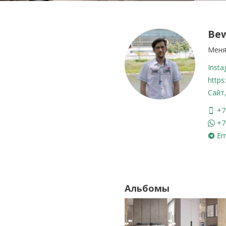
Be
Меня
Inst
https
Сайт
+7
+7
Em
Альбомы